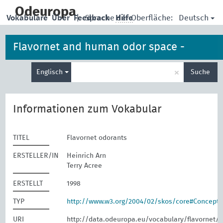
skip
to
Odeuropa
Deutsch
Vokabulare
Über
Feedback
|
Sprache der Oberfläche:
Hilfe
main
content
Flavornet and human odor space -
Suche
odorants
×
Englisch
Suche
eingeben
Informationen zum Vokabular
TITEL
Flavornet odorants
ERSTELLER/IN
Heinrich Arn
Terry Acree
ERSTELLT
1998
TYP
http://www.w3.org/2004/02/skos/core#Concept
URI
http://data.odeuropa.eu/vocabulary/flavornet/