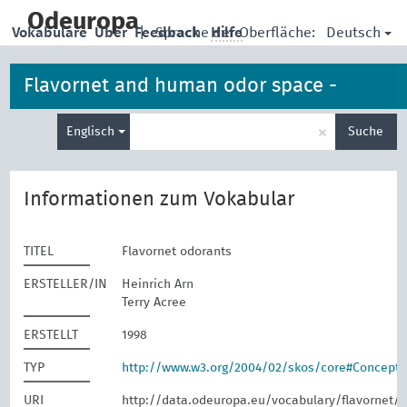
skip
to
Odeuropa
Deutsch
Vokabulare
Über
Feedback
|
Sprache der Oberfläche:
Hilfe
main
content
Flavornet and human odor space -
Suche
odorants
×
Englisch
Suche
eingeben
Informationen zum Vokabular
TITEL
Flavornet odorants
ERSTELLER/IN
Heinrich Arn
Terry Acree
ERSTELLT
1998
TYP
http://www.w3.org/2004/02/skos/core#Concept
URI
http://data.odeuropa.eu/vocabulary/flavornet/