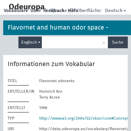
skip
to
Odeuropa
Deutsch
Vokabulare
Über
Feedback
|
Sprache der Oberfläche:
Hilfe
main
content
Flavornet and human odor space -
Suche
odorants
×
Englisch
Suche
eingeben
Informationen zum Vokabular
TITEL
Flavornet odorants
ERSTELLER/IN
Heinrich Arn
Terry Acree
ERSTELLT
1998
TYP
http://www.w3.org/2004/02/skos/core#Concept
URI
http://data.odeuropa.eu/vocabulary/flavornet/