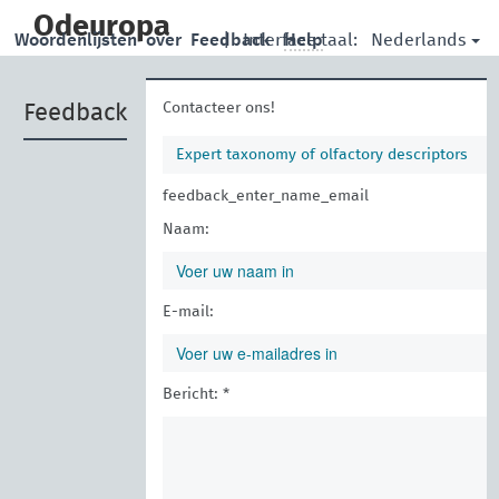
skip
to
Odeuropa
Nederlands
Woordenlijsten
over
Feedback
|
Interface taal:
Help
main
content
Contacteer ons!
Feedback
Expert taxonomy of olfactory descriptors
feedback_enter_name_email
Naam:
E-mail:
Bericht: *