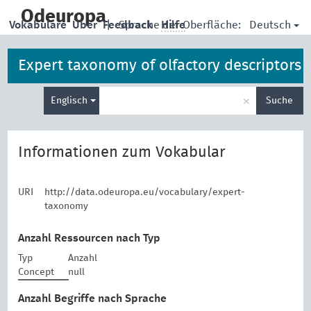
skip
to
Odeuropa
Deutsch
Vokabulare
Über
Feedback
|
Sprache der Oberfläche:
Hilfe
main
content
Expert taxonomy of olfactory descriptors
Suche
×
Englisch
Suche
eingeben
Informationen zum Vokabular
URI
http://data.odeuropa.eu/vocabulary/expert-
taxonomy
Anzahl Ressourcen nach Typ
Typ
Anzahl
Concept
null
Anzahl Begriffe nach Sprache