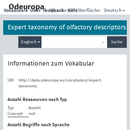
skip
to
Odeuropa
Deutsch
Vokabulare
Über
Feedback
|
Sprache der Oberfläche:
Hilfe
main
content
Expert taxonomy of olfactory descriptors
Suche
×
Englisch
Suche
eingeben
Informationen zum Vokabular
URI
http://data.odeuropa.eu/vocabulary/expert-
taxonomy
Anzahl Ressourcen nach Typ
Typ
Anzahl
Concept
null
Anzahl Begriffe nach Sprache