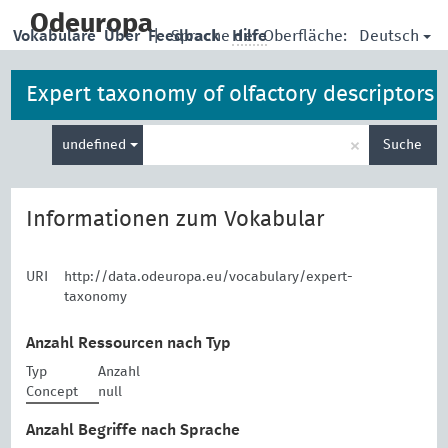
skip
to
Odeuropa
Deutsch
Vokabulare
Über
Feedback
|
Sprache der Oberfläche:
Hilfe
main
content
Expert taxonomy of olfactory descriptors
Suche
×
undefined
Suche
eingeben
Informationen zum Vokabular
URI
http://data.odeuropa.eu/vocabulary/expert-
taxonomy
Anzahl Ressourcen nach Typ
Typ
Anzahl
Concept
null
Anzahl Begriffe nach Sprache