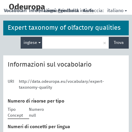
skip
to
Odeuropa
italiano
Vocabolari
Informazioni
|
Linguaggio della interfaccia:
Feedback
Aiuto
main
content
Expert taxonomy of olfactory qualities
Inserisci
×
inglese
Trova
un
termine
per
la
Informazioni sul vocabolario
ricerca
URI
http://data.odeuropa.eu/vocabulary/expert-
taxonomy-quality
Numero di risorse per tipo
Tipo
Numero
Concept
null
Numeri di concetti per lingua