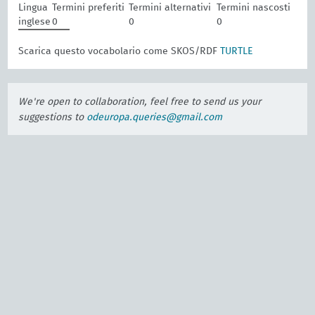
Lingua
Termini preferiti
Termini alternativi
Termini nascosti
inglese
0
0
0
Scarica questo vocabolario come SKOS/RDF
TURTLE
We're open to collaboration, feel free to send us your
suggestions to
odeuropa.queries@gmail.com