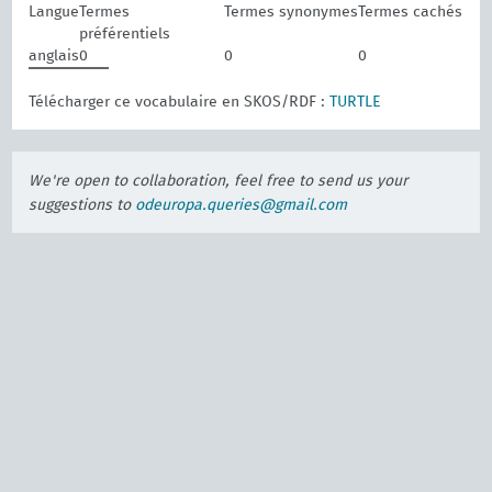
Langue
Termes
Termes synonymes
Termes cachés
préférentiels
anglais
0
0
0
Télécharger ce vocabulaire en SKOS/RDF :
TURTLE
We're open to collaboration, feel free to send us your
suggestions to
odeuropa.queries@gmail.com