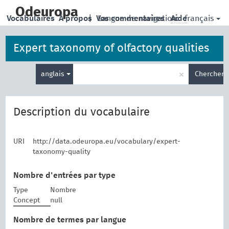
skip
to
Odeuropa
français
Vocabulaires
À propos
|
Vos commentaires
Langue de navigation:
Aide
main
content
Expert taxonomy of olfactory qualities
Entrez
×
anglais
Chercher
votre
terme
de
recherche
Description du vocabulaire
URI
http://data.odeuropa.eu/vocabulary/expert-
taxonomy-quality
Nombre d'entrées par type
Type
Nombre
Concept
null
Nombre de termes par langue