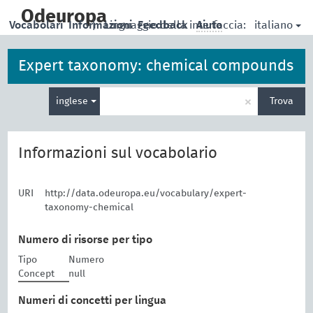
skip
to
Odeuropa
italiano
Vocabolari
Informazioni
|
Linguaggio della interfaccia:
Feedback
Aiuto
main
content
Expert taxonomy: chemical compounds
Inserisci
×
inglese
Trova
un
termine
per
la
Informazioni sul vocabolario
ricerca
URI
http://data.odeuropa.eu/vocabulary/expert-
taxonomy-chemical
Numero di risorse per tipo
Tipo
Numero
Concept
null
Numeri di concetti per lingua