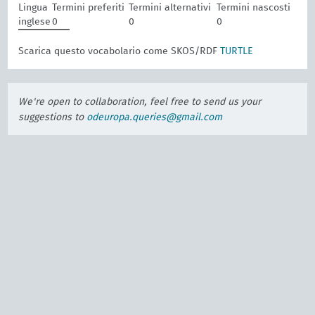
Lingua
Termini preferiti
Termini alternativi
Termini nascosti
inglese
0
0
0
Scarica questo vocabolario come SKOS/RDF
TURTLE
We're open to collaboration, feel free to send us your
suggestions to
odeuropa.queries@gmail.com