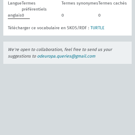
Langue
Termes
Termes synonymes
Termes cachés
préférentiels
anglais
0
0
0
Télécharger ce vocabulaire en SKOS/RDF :
TURTLE
We're open to collaboration, feel free to send us your
suggestions to
odeuropa.queries@gmail.com