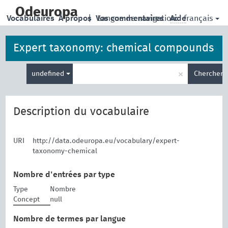
skip
to
Odeuropa
français
Vocabulaires
À propos
|
Vos commentaires
Langue de navigation:
Aide
main
content
Expert taxonomy: chemical compounds
Entrez
×
undefined
Chercher
votre
terme
de
recherche
Description du vocabulaire
URI
http://data.odeuropa.eu/vocabulary/expert-
taxonomy-chemical
Nombre d'entrées par type
Type
Nombre
Concept
null
Nombre de termes par langue