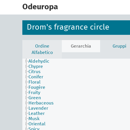
skip
to
Odeuropa
main
content
Drom's fragrance circle
Ordine
Gerarchia
Gruppi
Alfabetico
Aldehydic
Chypre
Citrus
Conifer
Floral
Fougère
Fruity
Green
Herbaceous
Lavender
Leather
Musk
Oriental
Spicy