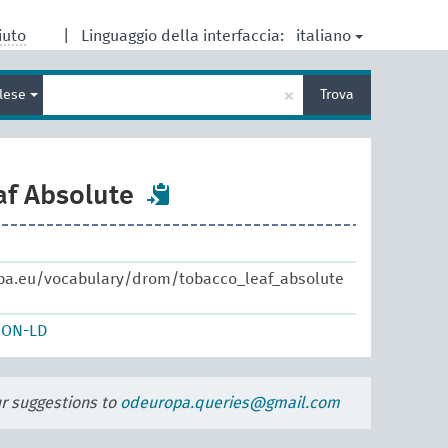
italiano
iuto
|
Linguaggio della interfaccia:
Inserisci
×
glese
Trova
un
termine
per
la
ricerca
af Absolute
pa.eu/vocabulary/drom/tobacco_leaf_absolute
SON-LD
ur suggestions to
odeuropa.queries@gmail.com