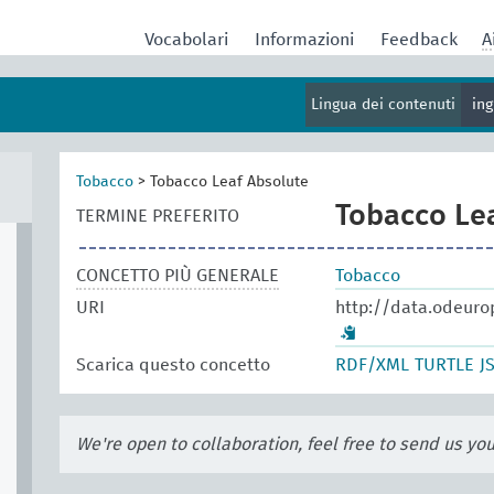
Vocabolari
Informazioni
Feedback
A
Lingua dei contenuti
in
Tobacco
>
Tobacco Leaf Absolute
Tobacco Le
TERMINE PREFERITO
CONCETTO PIÙ GENERALE
Tobacco
URI
http://data.odeuro
Scarica questo concetto
RDF/XML
TURTLE
J
We're open to collaboration, feel free to send us yo