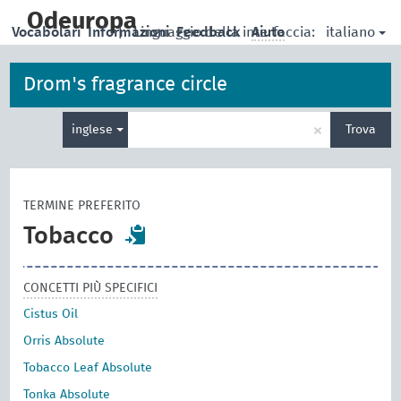
skip
to
Odeuropa
italiano
Vocabolari
Informazioni
|
Linguaggio della interfaccia:
Feedback
Aiuto
main
content
Drom's fragrance circle
Inserisci
×
inglese
Trova
un
termine
per
la
TERMINE PREFERITO
ricerca
Tobacco
CONCETTI PIÙ SPECIFICI
Cistus Oil
Orris Absolute
Tobacco Leaf Absolute
Tonka Absolute