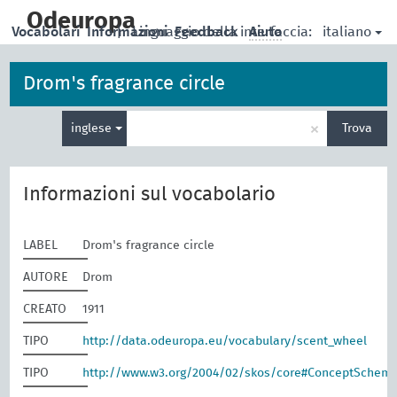
skip
to
Odeuropa
italiano
Vocabolari
Informazioni
|
Linguaggio della interfaccia:
Feedback
Aiuto
main
content
Drom's fragrance circle
Inserisci
×
inglese
Trova
un
termine
per
la
Informazioni sul vocabolario
ricerca
LABEL
Drom's fragrance circle
AUTORE
Drom
CREATO
1911
TIPO
http://data.odeuropa.eu/vocabulary/scent_wheel
TIPO
http://www.w3.org/2004/02/skos/core#ConceptSchem