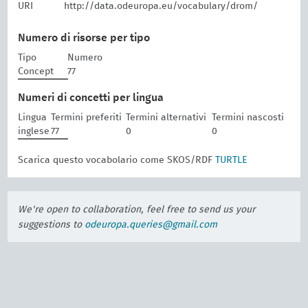
URI
http://data.odeuropa.eu/vocabulary/drom/
Numero di risorse per tipo
Tipo
Numero
Concept
77
Numeri di concetti per lingua
Lingua
Termini preferiti
Termini alternativi
Termini nascosti
inglese
77
0
0
Scarica questo vocabolario come SKOS/RDF
TURTLE
We're open to collaboration, feel free to send us your
suggestions to
odeuropa.queries@gmail.com