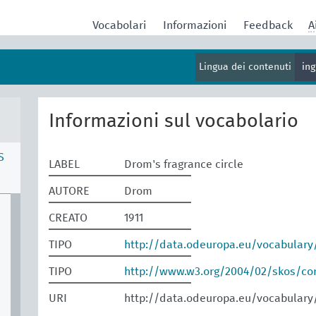
Vocabolari
Informazioni
Feedback
A
Lingua dei contenuti
in
Informazioni sul vocabolario
S
LABEL
Drom's fragrance circle
AUTORE
Drom
CREATO
1911
TIPO
http://data.odeuropa.eu/vocabulary
TIPO
http://www.w3.org/2004/02/skos/c
URI
http://data.odeuropa.eu/vocabular