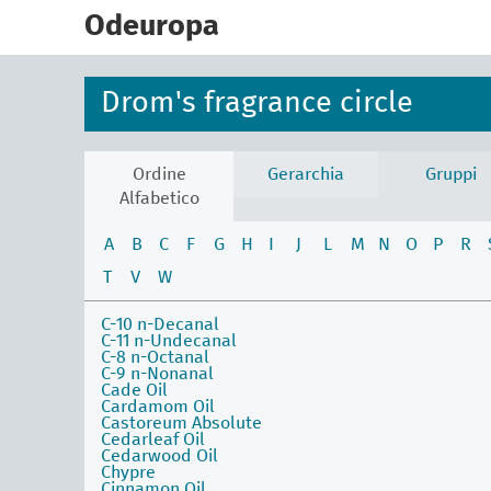
skip
to
Odeuropa
main
content
Drom's fragrance circle
Ordine
Gerarchia
Gruppi
Alfabetico
A
B
C
F
G
H
I
J
L
M
N
O
P
R
T
V
W
C-10 n-Decanal
C-11 n-Undecanal
C-8 n-Octanal
C-9 n-Nonanal
Cade Oil
Cardamom Oil
Castoreum Absolute
Cedarleaf Oil
Cedarwood Oil
Chypre
Cinnamon Oil