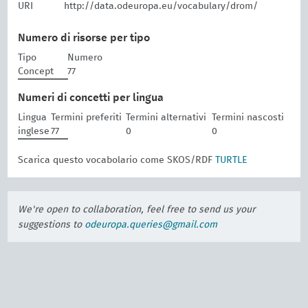
URI
http://data.odeuropa.eu/vocabulary/drom/
Numero di risorse per tipo
Tipo
Numero
Concept
77
Numeri di concetti per lingua
Lingua
Termini preferiti
Termini alternativi
Termini nascosti
inglese
77
0
0
Scarica questo vocabolario come SKOS/RDF
TURTLE
We're open to collaboration, feel free to send us your
suggestions to
odeuropa.queries@gmail.com