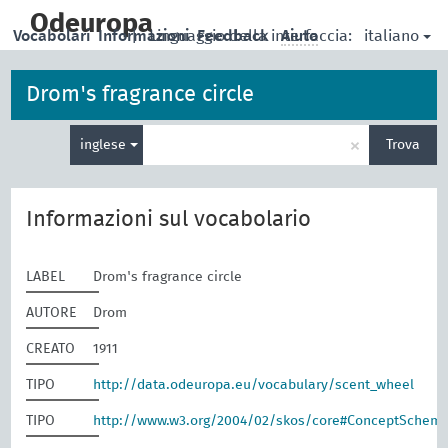
skip
to
Odeuropa
italiano
Vocabolari
Informazioni
|
Linguaggio della interfaccia:
Feedback
Aiuto
main
content
Drom's fragrance circle
Inserisci
×
inglese
Trova
un
termine
per
la
Informazioni sul vocabolario
ricerca
LABEL
Drom's fragrance circle
AUTORE
Drom
CREATO
1911
TIPO
http://data.odeuropa.eu/vocabulary/scent_wheel
TIPO
http://www.w3.org/2004/02/skos/core#ConceptSchem