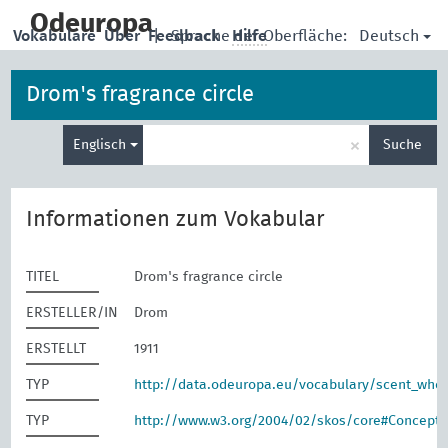
skip
to
Odeuropa
Deutsch
Vokabulare
Über
Feedback
|
Sprache der Oberfläche:
Hilfe
main
content
Drom's fragrance circle
Suche
×
Englisch
Suche
eingeben
Informationen zum Vokabular
TITEL
Drom's fragrance circle
ERSTELLER/IN
Drom
ERSTELLT
1911
TYP
http://data.odeuropa.eu/vocabulary/scent_whe
TYP
http://www.w3.org/2004/02/skos/core#Concept