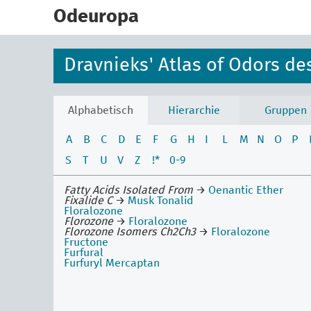
skip
to
Odeuropa
main
content
Dravnieks' Atlas of Odors de
Alphabetisch
Hierarchie
Gruppen
A
B
C
D
E
F
G
H
I
L
M
N
O
P
S
T
U
V
Z
!*
0-9
Fatty Acids Isolated From
→
Oenantic Ether
Fixalide C
→
Musk Tonalid
Floralozone
Florozone
→
Floralozone
Florozone Isomers Ch2Ch3
→
Floralozone
Fructone
Furfural
Furfuryl Mercaptan