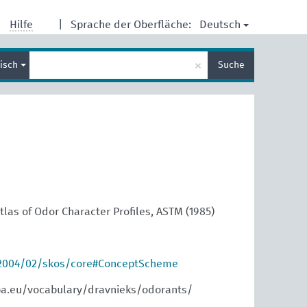
Deutsch
Hilfe
|
Sprache der Oberfläche:
Suche
×
lisch
Suche
eingeben
las of Odor Character Profiles, ASTM (1985)
/2004/02/skos/core#ConceptScheme
pa.eu/vocabulary/dravnieks/odorants/