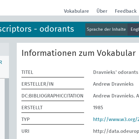
Vokabulare
Über
Feedback
scriptors - odorants
Sprache der Inhalte
Eng
Informationen zum Vokabular
R
TITEL
Dravnieks' odorants
ERSTELLER/IN
Andrew Dravnieks
DC:BIBLIOGRAPHICCITATION
Andrew Dravnieks. At
ERSTELLT
1985
TYP
http://www.w3.org
URI
http://data.odeuro