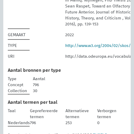
in Maniq. Nijmegen, PhD Thesis 201
Sean Raspet, Toward an Olfactory 
Future Anterior. Journal of Historic 
History, Theory, and Criticism , Vol. 
2016), pp. 139-153
GEMAAKT
2022
TYPE
http://www.w3.org/2004/02/skos/
URI
http://data.odeuropa.eu/vocabula
Aantal bronnen per type
Type
Aantal
Concept
796
Collection
30
Aantal termen per taal
Taal
Geprefereerde
Alternatieve
Verborgen
termen
termen
termen
Nederlands
796
253
0