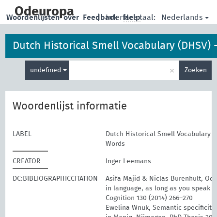
skip
to
Odeuropa
Nederlands
Woordenlijsten
over
Feedback
|
Interface taal:
Help
main
content
Dutch Historical Smell Vocabulary (DHSV) 
Type
Smell Words
×
undefined
Zoeken
je
zoekterm
Woordenlijst informatie
LABEL
Dutch Historical Smell Vocabulary 
Words
CREATOR
Inger Leemans
DC:BIBLIOGRAPHICCITATION
Asifa Majid & Niclas Burenhult, Odo
in language, as long as you speak t
Cognition 130 (2014) 266–270
Ewelina Wnuk, Semantic specificity